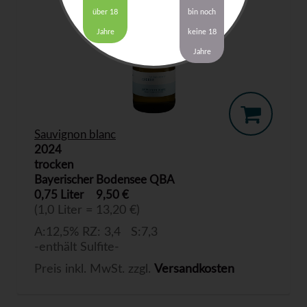
über 18
bin noch
Jahre
keine 18
Jahre
Sauvignon blanc
2024
trocken
Bayerischer Bodensee QBA
0,75 Liter
9,50 €
(1,0 Liter = 13,20 €)
A:12,5% RZ: 3,4 S:7,3
-enthält Sulfite-
Preis inkl. MwSt. zzgl.
Versandkosten