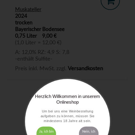
Muskateller
2024
trocken
Bayerischer Bodensee
0,75 Liter
9,00 €
(1,0 Liter = 12,00 €)
A: 12,0% RZ: 4,9 S: 7,8
-enthält Sulfite-
Preis inkl. MwSt. zzgl.
Versandkosten
Herzlich Willkommen in unserem
Onlineshop
Um bei uns eine Weinbestellung
aufgeben zu können, müssen Sie
mindestens 18 Jahre alt sein.
Ja, ich bin
Nein, ich