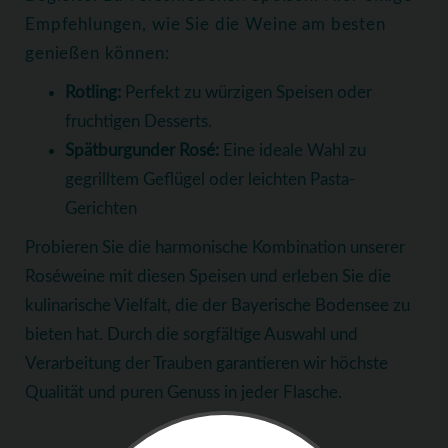
Empfehlungen, wie Sie die Weine am besten
genießen können:
Rotling:
Perfekt zu würzigen Speisen oder
fruchtigen Desserts.
Spätburgunder Rosé:
Eine ideale Wahl zu
gegrilltem Geflügel oder leichten Pasta-
Gerichten
Probieren Sie die harmonische Kombination unserer
Roséweine mit diesen Speisen und erleben Sie die
kulinarische Vielfalt, die der Bayerische Bodensee zu
bieten hat. Durch die sorgfältige Auswahl und
Verarbeitung der Trauben garantieren wir höchste
Qualität und puren Genuss in jeder Flasche.