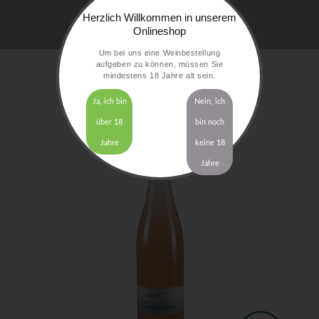
Herzlich Willkommen in unserem
Onlineshop
Um bei uns eine Weinbestellung
aufgeben zu können, müssen Sie
mindestens 18 Jahre alt sein.
Ja, ich bin
Nein, ich
über 18
bin noch
Jahre
keine 18
Jahre