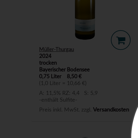
Müller-Thurgau
2024
trocken
Bayerischer Bodensee
0,75 Liter
8,50 €
(1,0 Liter = 10,66 €)
A: 11,5% RZ: 4,4 S: 5,9
-enthält Sulfite-
Preis inkl. MwSt. zzgl.
Versandkosten