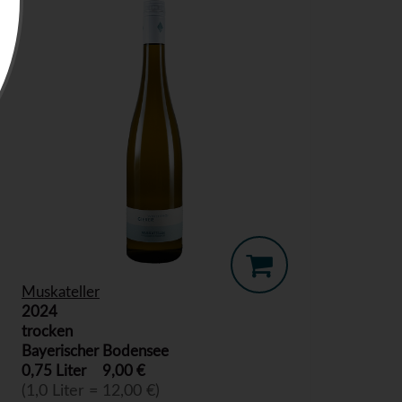
Muskateller
2024
trocken
Bayerischer Bodensee
0,75 Liter
9,00 €
(1,0 Liter = 12,00 €)