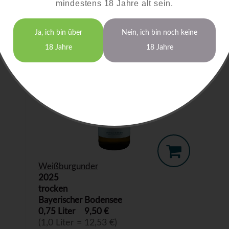
mindestens 18 Jahre alt sein.
Ja, ich bin über
Nein, ich bin noch keine
18 Jahre
18 Jahre
Weißburgunder
2025
trocken
Bayerischer Bodensee
0,75 Liter
9,50 €
(1,0 Liter = 12,53 €)