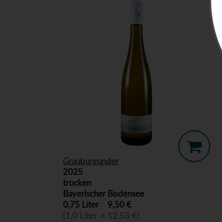
Grauburgunder
2025
trocken
Bayerischer Bodensee
0,75 Liter
9,50 €
(1,0 Liter = 12,53 €)