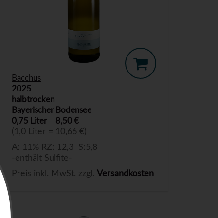
Bacchus
2025
halbtrocken
Bayerischer Bodensee
0,75 Liter
8,50 €
(1,0 Liter = 10,66 €)
A: 11% RZ: 12,3 S:5,8
-enthält Sulfite-
Preis inkl. MwSt. zzgl.
Versandkosten