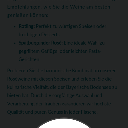
Empfehlungen, wie Sie die Weine am besten
genießen können:
Rotling:
Perfekt zu würzigen Speisen oder
fruchtigen Desserts.
Spätburgunder Rosé:
Eine ideale Wahl zu
gegrilltem Geflügel oder leichten Pasta-
Gerichten
Probieren Sie die harmonische Kombination unserer
Roséweine mit diesen Speisen und erleben Sie die
kulinarische Vielfalt, die der Bayerische Bodensee zu
bieten hat. Durch die sorgfältige Auswahl und
Verarbeitung der Trauben garantieren wir höchste
Qualität und puren Genuss in jeder Flasche.