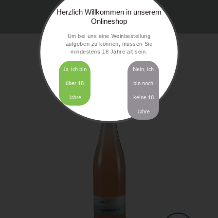
Herzlich Willkommen in unserem
Onlineshop
Um bei uns eine Weinbestellung
aufgeben zu können, müssen Sie
mindestens 18 Jahre alt sein.
Ja, ich bin
Nein, ich
über 18
bin noch
Jahre
keine 18
Jahre