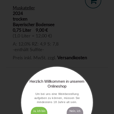
Muskateller
2024
trocken
Bayerischer Bodensee
0,75 Liter
9,00 €
(1,0 Liter = 12,00 €)
A: 12,0% RZ: 4,9 S: 7,8
-enthält Sulfite-
Preis inkl. MwSt. zzgl.
Versandkosten
Herzlich Willkommen in unserem
Onlineshop
Um bei uns eine Weinbestellung
aufgeben zu können, müssen Sie
mindestens 18 Jahre alt sein.
Ja, ich bin
Nein, ich