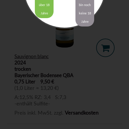
über 18
bin noch
Jahre
keine 18
Jahre
Sauvignon blanc
2024
trocken
Bayerischer Bodensee QBA
0,75 Liter
9,50 €
(1,0 Liter = 13,20 €)
A:12,5% RZ: 3,4 S:7,3
-enthält Sulfite-
Preis inkl. MwSt. zzgl.
Versandkosten