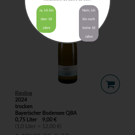
Ja, ich bin
Nein, ich
über 18
bin noch
Jahre
keine 18
Jahre
Riesling
2024
trocken
Bayerischer Bodensee QBA
0,75 Liter
9,00 €
(1,0 Liter = 12,00 €)