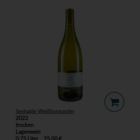
Seehalde Weißburgunder
2022
trocken
Lagenwein
0,75 Liter
25,00 €