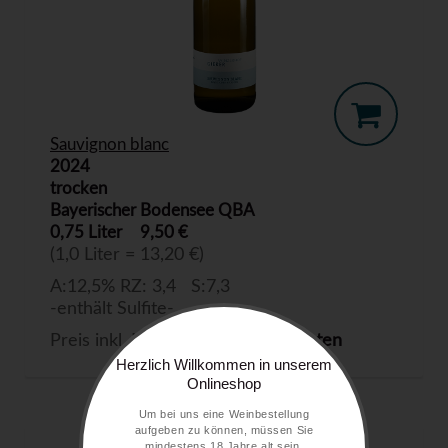
Sauvignon blanc
2024
trocken
Bayerischer Bodensee QBA
0,75 Liter
9,50 €
(1,0 Liter = 13,20 €)
A:12,5% RZ: 3,4 S:7,3
-enthält Sulfite-
Preis inkl. MwSt. zzgl.
Versandkosten
Herzlich Willkommen in unserem
Onlineshop
Um bei uns eine Weinbestellung
aufgeben zu können, müssen Sie
mindestens 18 Jahre alt sein.