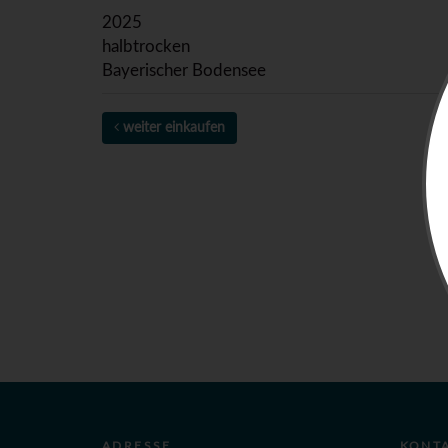
2025
halbtrocken
Bayerischer Bodensee
weiter einkaufen
ADRESSE
KONT