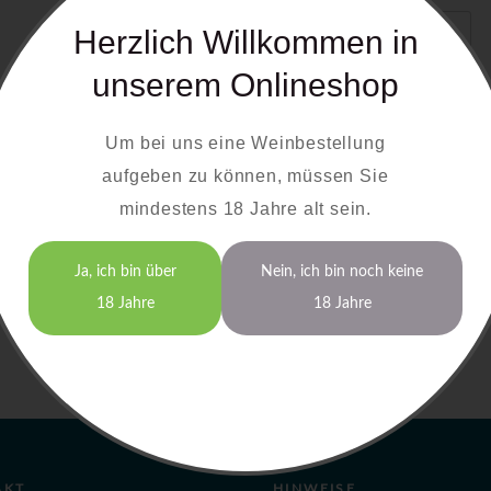
0,75 Liter 8,50 €
Herzlich Willkommen in
(1 Liter = 10,66 €)
unserem Onlineshop
Um bei uns eine Weinbestellung
aufgeben zu können, müssen Sie
mindestens 18 Jahre alt sein.
Ja, ich bin über
Nein, ich bin noch keine
18 Jahre
18 Jahre
AKT
HINWEISE