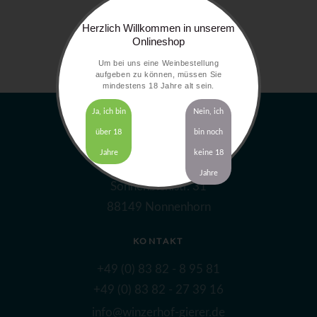
Herzlich Willkommen in unserem
Onlineshop
Um bei uns eine Weinbestellung
aufgeben zu können, müssen Sie
mindestens 18 Jahre alt sein.
Ja, ich bin
Nein, ich
über 18
bin noch
ADRESSE
Jahre
keine 18
Winzerhof Gierer GbR
Jahre
Sonnenbichlstr. 31
88149 Nonnenhorn
KONTAKT
+49 (0) 83 82 - 8 95 81
+49 (0) 83 82 - 27 39 16
info@winzerhof-gierer.de