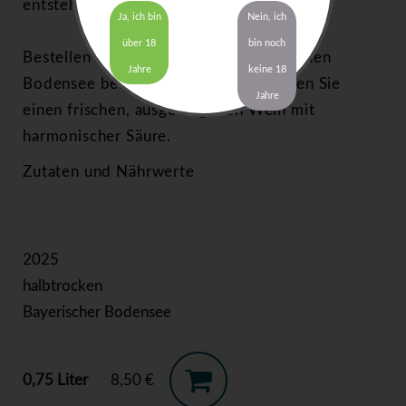
entsteht.
Ja, ich bin
Nein, ich
über 18
bin noch
Bestellen Sie en Rotling vom Bayerischen
Jahre
keine 18
Bodensee bequem online und genießen Sie
Jahre
einen frischen, ausgewogenen Wein mit
harmonischer Säure.
Zutaten und Nährwerte
2025
halbtrocken
Bayerischer Bodensee
0,75 Liter
8,50 €