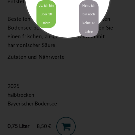
entsteht.
Ja, ich bin
Nein, ich
über 18
bin noch
Bestellen Sie en Rotling vom Bayerischen
Jahre
keine 18
Bodensee bequem online und genießen Sie
Jahre
einen frischen, ausgewogenen Wein mit
harmonischer Säure.
Zutaten und Nährwerte
2025
halbtrocken
Bayerischer Bodensee
0,75 Liter
8,50 €