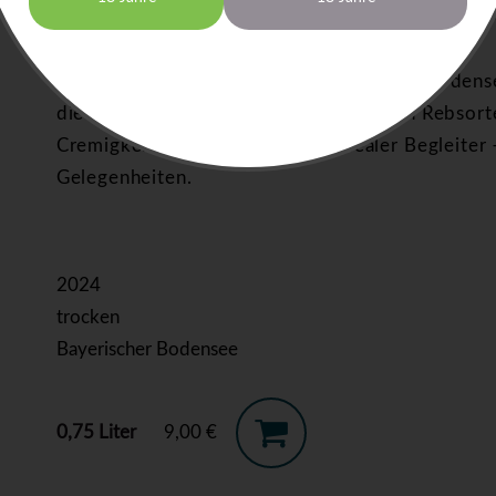
traditionelle Weinbereitung garantieren eine gle
Bestellen Sie den Rosé vom Bayerischen Bodense
die besondere Qualität dieser beliebten Rebsort
Cremigkeit bleibt der Rosé ein idealer Begleiter
Gelegenheiten.
2024
trocken
Bayerischer Bodensee
0,75 Liter
9,00 €