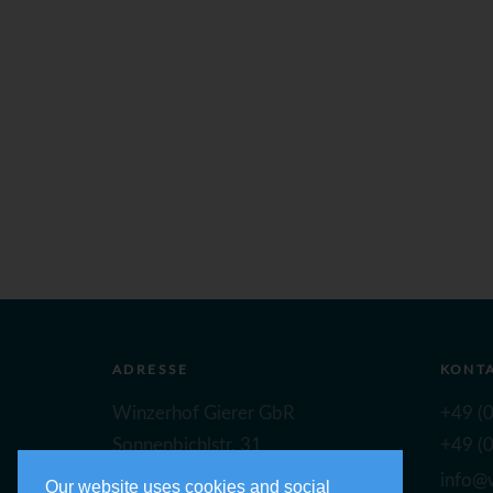
ADRESSE
KONT
Winzerhof Gierer GbR
+49 (0
Sonnenbichlstr. 31
+49 (0
88149 Nonnenhorn
info@w
Our website uses cookies and social