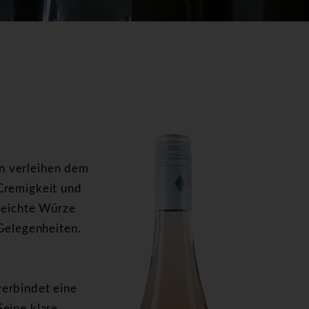
n verleihen dem
Cremigkeit und
 leichte Würze
 Gelegenheiten.
erbindet eine
eine klare