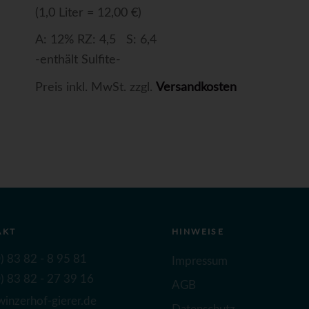
(1,0 Liter = 12,00 €)
A: 12% RZ: 4,5 S: 6,4
-enthält Sulfite-
Preis inkl. MwSt. zzgl.
Versandkosten
AKT
HINWEISE
) 83 82 - 8 95 81
Impressum
) 83 82 - 27 39 16
AGB
inzerhof-gierer.de