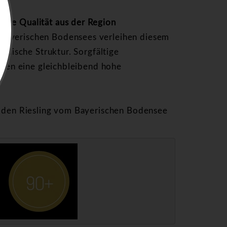
ige Qualität aus der Region
Bayerischen Bodensees verleihen diesem
ralische Struktur. Sorgfältige
ieren eine gleichbleibend hohe
ch den Riesling vom Bayerischen Bodensee