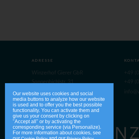
ADRESSE
KONT
Winzerhof Gierer GbR
+49 (0
Sonnenbichlstr. 31
+49 (0
88149 Nonnenhorn
info@w
Our website uses cookies and social
media buttons to analyze how our website
is used and to offer you the best possible
functionality. You can activate them and
give us your consent by clicking on
"Accept all" or by activating the
corresponding service (via Personalize).
For more information about cookies, see
our
and our
.
Cookie Policy
Privacy Policy