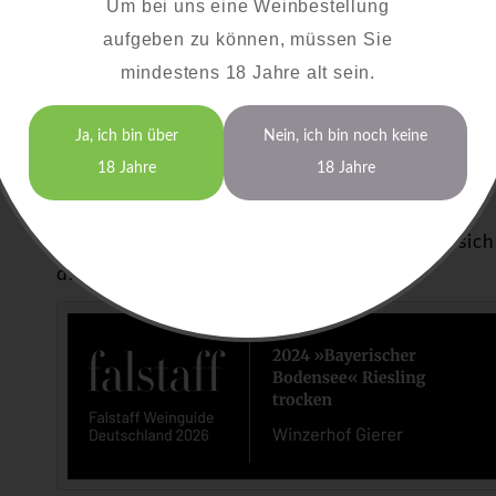
Um bei uns eine Weinbestellung
aufgeben zu können, müssen Sie
Riesling vom Bodensee online kaufen – Hochwert
mindestens 18 Jahre alt sein.
Die besonderen bklimatischen Bedingungen des 
Riesling seine charakteristische Eleganz und mine
Ja, ich bin über
Nein, ich bin noch keine
Handarbeit und traditionelle Vinifikation garant
18 Jahre
18 Jahre
Qualität.
Bestellen Sie jetzt bequem online und holen si
direkt nach Hause!