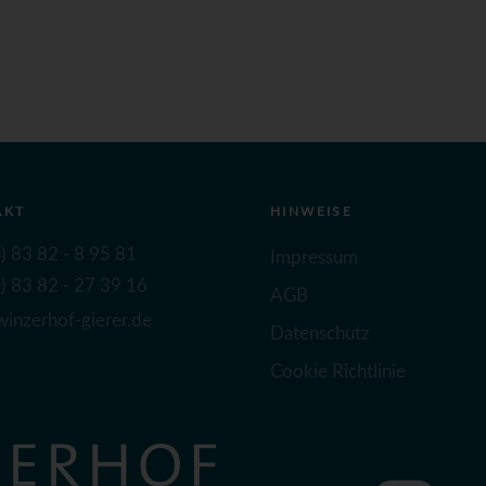
AKT
HINWEISE
) 83 82 - 8 95 81
Impressum
) 83 82 - 27 39 16
AGB
inzerhof-gierer.de
Datenschutz
Cookie Richtlinie