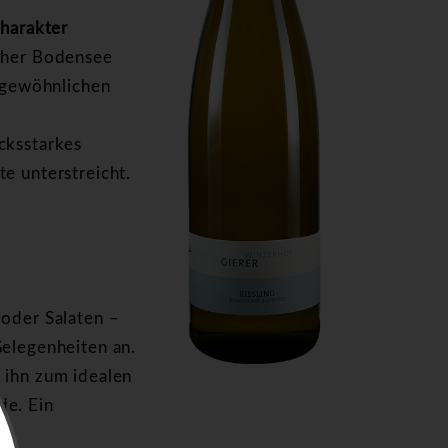
Charakter
scher Bodensee
ergewöhnlichen
cksstarkes
e unterstreicht.
 oder Salaten –
Gelegenheiten an.
 ihn zum idealen
de. Ein