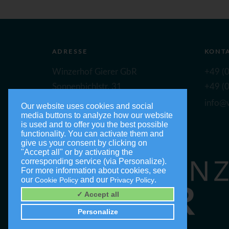
ADRESSE
KONT
Winzerhof Gierer GbR
+49 (0
Sonnenbichlstr. 31
+49 (0
88149 Nonnenhorn
info@w
Our website uses cookies and social
media buttons to analyze how our website
is used and to offer you the best possible
functionality. You can activate them and
give us your consent by clicking on
"Accept all" or by activating the
corresponding service (via Personalize).
For more information about cookies, see
our
and our
.
Cookie Policy
Privacy Policy
✓ Accept all
Personalize