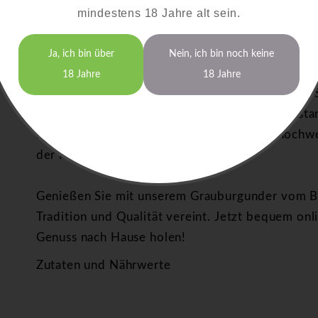
mindestens 18 Jahre alt sein.
Grauburgunder Wein vom Bodensee online kaufe
aus einer besonderen Region
Ja, ich bin über
Nein, ich bin noch keine
Die Weinberge am Bayerischen Bodensee bieten
18 Jahre
18 Jahre
Bedingungen für den Grauburgunder. Das milde 
sorgen für seine feine Struktur und ausdruckssta
handwerklicher Leidenschaft entsteht ein hochw
der Region in jeder Flasche einfängt.
Genießen Sie mit unserem Grauburgunder vom Bo
Tradition und Qualität vereint. Jetzt bequem on
Genuss nach Hause holen!
Zutaten und Nährwerte