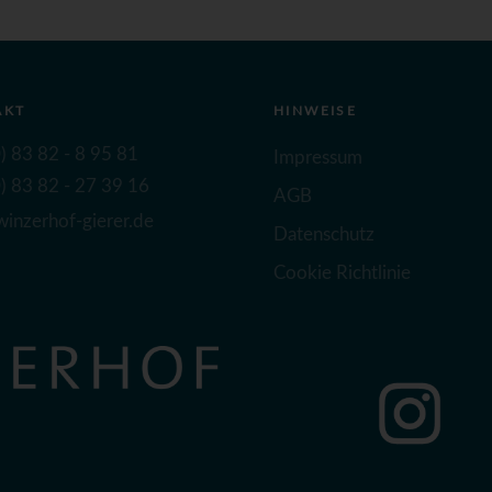
AKT
HINWEISE
) 83 82 - 8 95 81
Impressum
) 83 82 - 27 39 16
AGB
inzerhof-gierer.de
Datenschutz
Cookie Richtlinie