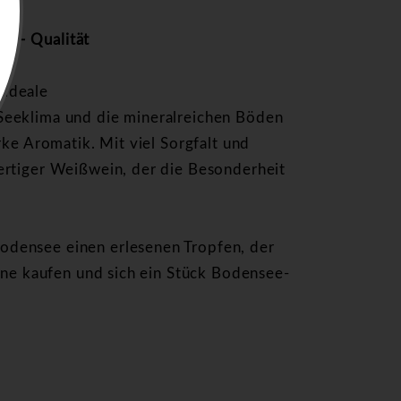
n – Qualität
 ideale
Seeklima und die mineralreichen Böden
rke Aromatik. Mit viel Sorgfalt und
ertiger Weißwein, der die Besonderheit
densee einen erlesenen Tropfen, der
line kaufen und sich ein Stück Bodensee-