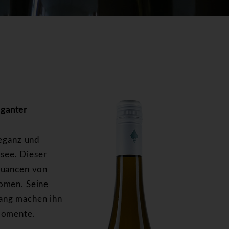
ganter
leganz und
see. Dieser
Nuancen von
romen. Seine
ang machen ihn
smomente.