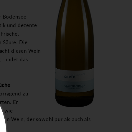
er Bodensee
tik und dezente
Frische,
n Säure. Die
macht diesen Wein
g rundet das
Küche
orragend zu
rten. Er
en wie
 Ein Wein, der sowohl pur als auch als