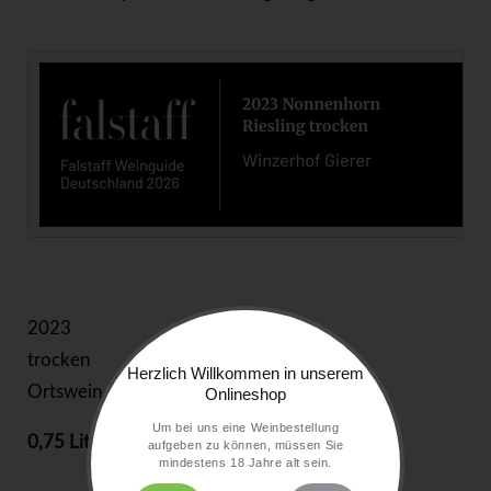
2023
trocken
Herzlich Willkommen in unserem
Ortswein
Onlineshop
Um bei uns eine Weinbestellung
0,75 Liter
15,00 €
aufgeben zu können, müssen Sie
mindestens 18 Jahre alt sein.