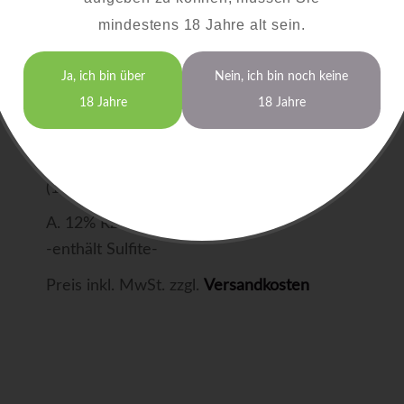
trocken
mindestens 18 Jahre alt sein.
Ortswein
Ja, ich bin über
Nein, ich bin noch keine
18 Jahre
18 Jahre
0,75 Liter
15,00 €
(1,0 Liter = 20 €)
A. 12% RZ: 0,6 S: 8,2
-enthält Sulfite-
Preis inkl. MwSt. zzgl.
Versandkosten