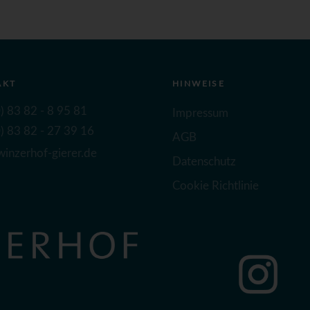
AKT
HINWEISE
) 83 82 - 8 95 81
Impressum
) 83 82 - 27 39 16
AGB
inzerhof-gierer.de
Datenschutz
Cookie Richtlinie