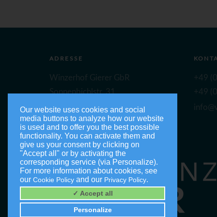
ADRESSE
KONT
Winzerhof Gierer GbR
+49 (0
Sonnenbichlstr. 31
+49 (0
88149 Nonnenhorn
info@w
Our website uses cookies and social
media buttons to analyze how our website
is used and to offer you the best possible
functionality. You can activate them and
give us your consent by clicking on
"Accept all" or by activating the
corresponding service (via Personalize).
For more information about cookies, see
our
and our
.
Cookie Policy
Privacy Policy
✓ Accept all
Personalize