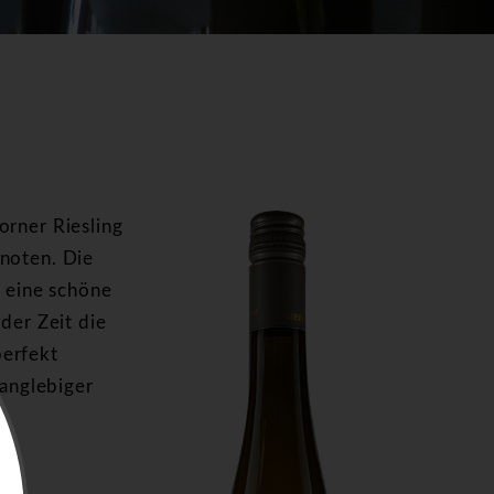
orner Riesling
snoten. Die
, eine schöne
der Zeit die
perfekt
langlebiger