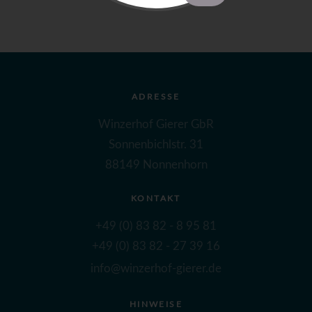
ADRESSE
Winzerhof Gierer GbR
Sonnenbichlstr. 31
88149 Nonnenhorn
KONTAKT
+49 (0) 83 82 - 8 95 81
+49 (0) 83 82 - 27 39 16
info@winzerhof-gierer.de
HINWEISE