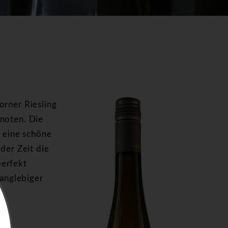
orner Riesling
snoten. Die
, eine schöne
der Zeit die
perfekt
langlebiger