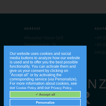
ADRESSE
KONT
Winzerhof Gierer GbR
+49 (0
Sonnenbichlstr. 31
+49 (0
88149 Nonnenhorn
info@w
Our website uses cookies and social
media buttons to analyze how our website
is used and to offer you the best possible
functionality. You can activate them and
give us your consent by clicking on
"Accept all" or by activating the
corresponding service (via Personalize).
For more information about cookies, see
our
and our
.
Cookie Policy
Privacy Policy
✓ Accept all
Personalize