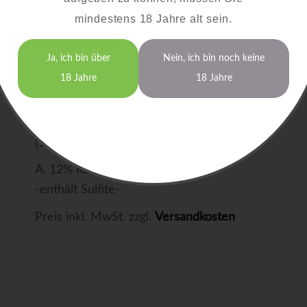
trocken
mindestens 18 Jahre alt sein.
Ortswein
Ja, ich bin über
Nein, ich bin noch keine
18 Jahre
18 Jahre
0,75 Liter
15,00 €
(1,0 Liter = 20 €)
A. 12% RZ: 0,6 S: 8,2
-enthält Sulfite-
Preis inkl. MwSt. zzgl.
Versandkosten