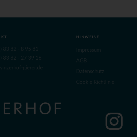
AKT
HINWEISE
) 83 82 - 8 95 81
Impressum
) 83 82 - 27 39 16
AGB
inzerhof-gierer.de
Datenschutz
Cookie Richtlinie