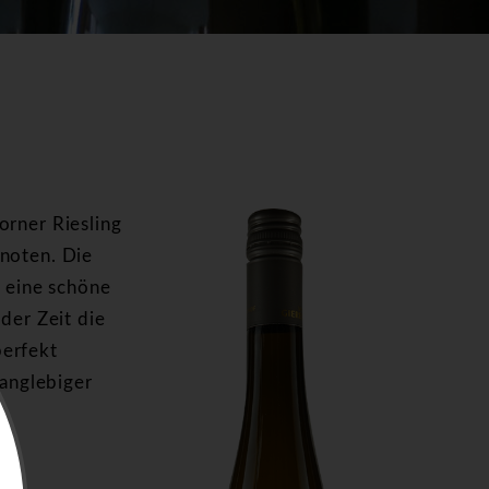
orner Riesling
snoten. Die
, eine schöne
der Zeit die
perfekt
langlebiger