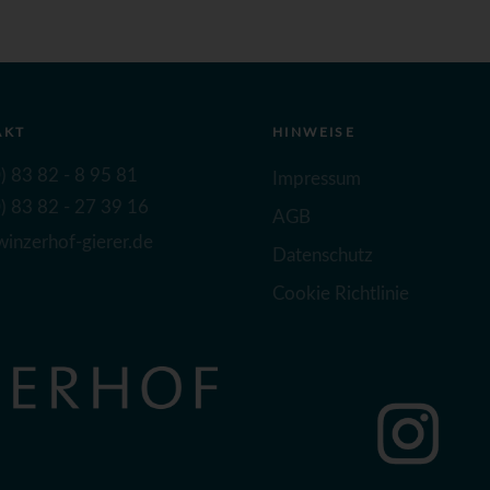
AKT
HINWEISE
) 83 82 - 8 95 81
Impressum
) 83 82 - 27 39 16
AGB
inzerhof-gierer.de
Datenschutz
Cookie Richtlinie