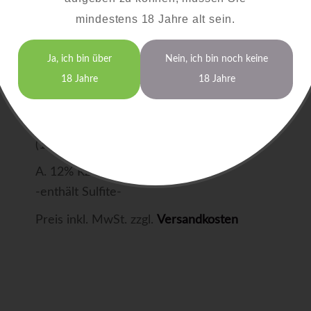
trocken
mindestens 18 Jahre alt sein.
Ortswein
Ja, ich bin über
Nein, ich bin noch keine
18 Jahre
18 Jahre
0,75 Liter
15,00 €
(1,0 Liter = 20 €)
A. 12% RZ: 0,6 S: 8,2
-enthält Sulfite-
Preis inkl. MwSt. zzgl.
Versandkosten