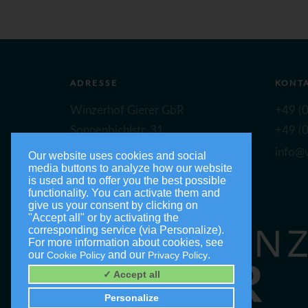
ADRESSE
KONT
Winzerhof Gierer GbR
+49 (0
Sonnenbichlstr. 31
+49 (0
88149 Nonnenhorn
info@w
Our website uses cookies and social
media buttons to analyze how our website
is used and to offer you the best possible
functionality. You can activate them and
give us your consent by clicking on
"Accept all" or by activating the
corresponding service (via Personalize).
For more information about cookies, see
our
and our
.
Cookie Policy
Privacy Policy
✓ Accept all
Personalize