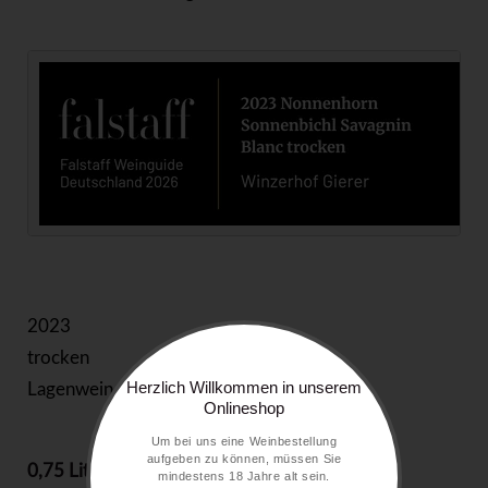
2023
trocken
Herzlich Willkommen in unserem
Lagenwein
Onlineshop
Um bei uns eine Weinbestellung
aufgeben zu können, müssen Sie
0,75 Liter
25,00 €
mindestens 18 Jahre alt sein.