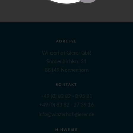
ADRESSE
Winzerhof Gierer GbR
Sonnenbichlstr. 31
88149 Nonnenhorn
KONTAKT
+49 (0) 83 82 - 8 95 81
+49 (0) 83 82 - 27 39 16
info@winzerhof-gierer.de
HINWEISE