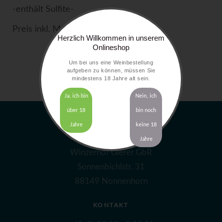
-enthält Sulfite-
Preis inkl. MwSt. zzgl.
Versandkosten
Herzlich Willkommen in unserem
Onlineshop
Um bei uns eine Weinbestellung
aufgeben zu können, müssen Sie
mindestens 18 Jahre alt sein.
Ja, ich bin
Nein, ich
über 18
bin noch
Jahre
keine 18
ADRESSE
Jahre
Winzerhof Gierer GbR
Sonnenbichlstr. 31
88149 Nonnenhorn
KONTAKT