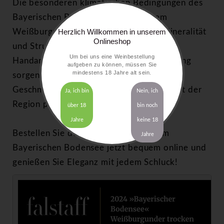
Die besonderen klimatischen Bedingungen des
Bayerischen Bodensees geben diesem
Weißburgunder seine feine Eleganz, Mineralität
Herzlich Willkommen in unserem
Onlineshop
und Struktur. Sorgfältige
Um bei uns eine Weinbestellung
Handarbeit und traditionelle Weinbereitung
aufgeben zu können, müssen Sie
mindestens 18 Jahre alt sein.
sorgen für ein ausgewogenes
Geschmackserlebnis, das die Besonderheit der
Ja, ich bin
Nein, ich
Region perfekt widerspiegelt.
über 18
bin noch
Jahre
keine 18
Bestellen Sie den Weißburgunder vom
Jahre
Bayerischen Bodensee jetzt bequem online und
genießen Sie Eleganz mit jedem Schluck!