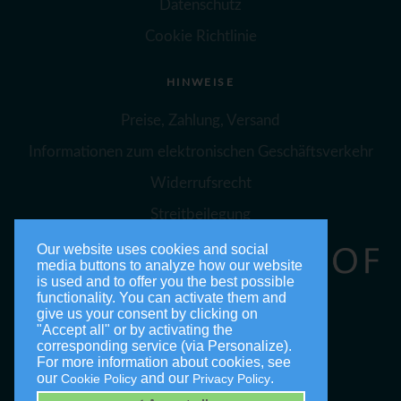
Datenschutz
Cookie Richtlinie
HINWEISE
Preise, Zahlung, Versand
Informationen zum elektronischen Geschäftsverkehr
Widerrufsrecht
Streitbeilegung
Our website uses cookies and social
media buttons to analyze how our website
is used and to offer you the best possible
functionality. You can activate them and
give us your consent by clicking on
"Accept all" or by activating the
corresponding service (via Personalize).
For more information about cookies, see
our
and our
.
Cookie Policy
Privacy Policy