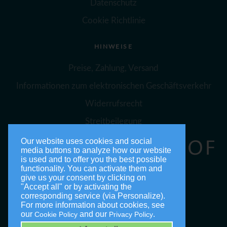
Datenschutz
Cookie Richtlinie
HINWEISE
Preise, Zahlung, Versand
Informationen zum elektronischen Geschäftsverkehr
Widerrufsrecht
Streitbeilegung
Our website uses cookies and social
media buttons to analyze how our website
is used and to offer you the best possible
functionality. You can activate them and
give us your consent by clicking on
"Accept all" or by activating the
corresponding service (via Personalize).
For more information about cookies, see
our
and our
.
Cookie Policy
Privacy Policy