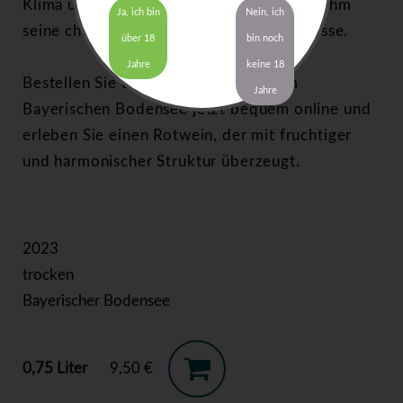
Klima und mineralreichen Böden verleiht ihm
Ja, ich bin
Nein, ich
seine charakteristische Struktur und Finesse.
über 18
bin noch
Jahre
keine 18
Bestellen Sie den Spätburgunder vom
Jahre
Bayerischen Bodensee jetzt bequem online und
erleben Sie einen Rotwein, der mit fruchtiger
und harmonischer Struktur überzeugt.
2023
trocken
Bayerischer Bodensee
0,75 Liter
9,50 €