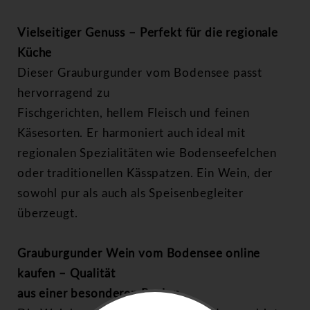
Vielseitiger Genuss – Perfekt für die regionale
Küche
Dieser Grauburgunder vom Bodensee passt
hervorragend zu
Fischgerichten, hellem Fleisch und feinen
Käsesorten. Er harmoniert auch ideal mit
regionalen Spezialitäten wie Bodenseefelchen
oder traditionellen Kässpatzen. Ein Wein, der
sowohl pur als auch als Speisenbegleiter
überzeugt.
Grauburgunder Wein vom Bodensee online
kaufen – Qualität
aus einer besonderen Region