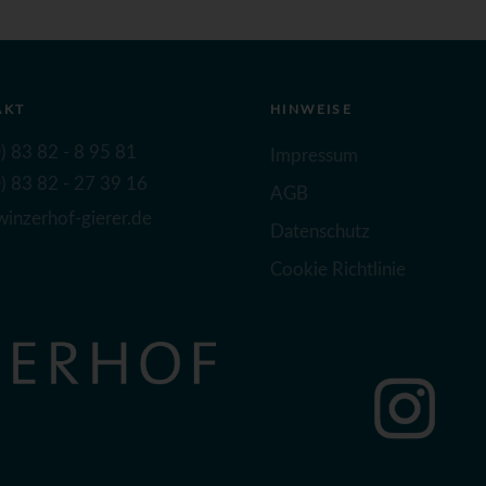
AKT
HINWEISE
) 83 82 - 8 95 81
Impressum
) 83 82 - 27 39 16
AGB
inzerhof-gierer.de
Datenschutz
Cookie Richtlinie