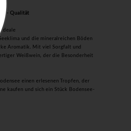
n – Qualität
 ideale
Seeklima und die mineralreichen Böden
rke Aromatik. Mit viel Sorgfalt und
ertiger Weißwein, der die Besonderheit
densee einen erlesenen Tropfen, der
line kaufen und sich ein Stück Bodensee-