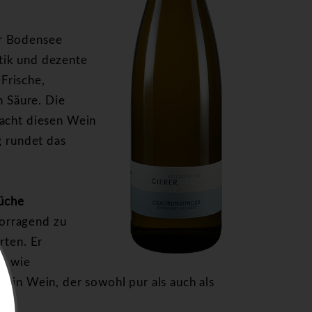
er Bodensee
tik und dezente
Frische,
n Säure. Die
macht diesen Wein
g rundet das
Küche
orragend zu
rten. Er
en wie
 Ein Wein, der sowohl pur als auch als