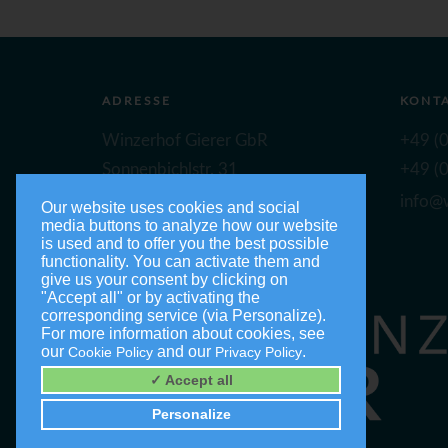
ADRESSE
KONT
Winzerhof Gierer GbR
+49 (0
Sonnenbichlstr. 31
+49 (0
88149 Nonnenhorn
info@w
Our website uses cookies and social
media buttons to analyze how our website
is used and to offer you the best possible
functionality. You can activate them and
give us your consent by clicking on
"Accept all" or by activating the
corresponding service (via Personalize).
For more information about cookies, see
our
and our
.
Cookie Policy
Privacy Policy
✓ Accept all
Personalize