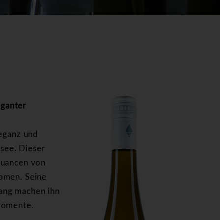
ganter
leganz und
see. Dieser
Nuancen von
romen. Seine
ang machen ihn
smomente.