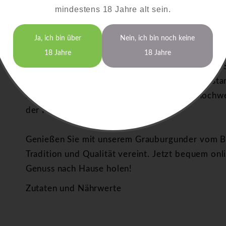
mindestens 18 Jahre alt sein.
Grauburgunder Wein vom Bodensee online kaufe
aus einer besonderen Region
Ja, ich bin über
Nein, ich bin noch keine
Die Weinberge am Bayerischen Bodensee bieten
18 Jahre
18 Jahre
Bedingungen für den Grauburgunder. Das milde 
sorgen für seine feine Struktur und ausdruckssta
handwerklicher Leidenschaft entsteht ein hochw
der Region in jeder Flasche einfängt.
Genießen Sie mit unserem Grauburgunder vom Bo
Tradition und Qualität vereint. Jetzt bequem on
Genuss nach Hause holen!
Zutaten und Nährwerte