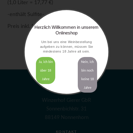
(1,0 Liter = 17,77 €)
-enthält Sulfite-
Preis inkl. MwSt. zzgl.
Versandkosten
Herzlich Willkommen in unserem
Onlineshop
Um bei uns eine Weinbestellung
aufgeben zu können, müssen Sie
mindestens 18 Jahre alt sein.
Ja, ich bin
Nein, ich
über 18
bin noch
Jahre
keine 18
Jahre
ADRESSE
Winzerhof Gierer GbR
Sonnenbichlstr. 31
88149 Nonnenhorn
KONTAKT