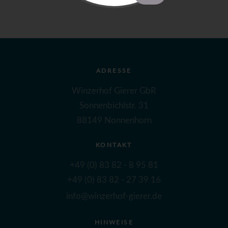
ADRESSE
Winzerhof Gierer GbR
Sonnenbichlstr. 31
88149 Nonnenhorn
KONTAKT
+49 (0) 83 82 - 8 95 81
+49 (0) 83 82 - 27 39 16
info@winzerhof-gierer.de
HINWEISE