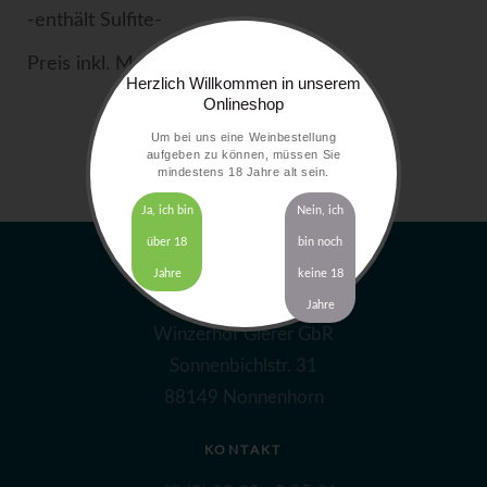
-enthält Sulfite-
Preis inkl. MwSt. zzgl.
Versandkosten
Herzlich Willkommen in unserem
Onlineshop
Um bei uns eine Weinbestellung
aufgeben zu können, müssen Sie
mindestens 18 Jahre alt sein.
Ja, ich bin
Nein, ich
über 18
bin noch
Jahre
keine 18
ADRESSE
Jahre
Winzerhof Gierer GbR
Sonnenbichlstr. 31
88149 Nonnenhorn
KONTAKT