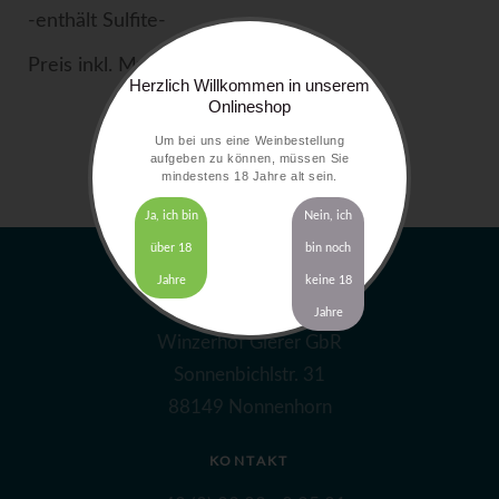
-enthält Sulfite-
Preis inkl. MwSt. zzgl.
Versandkosten
Herzlich Willkommen in unserem
Onlineshop
Um bei uns eine Weinbestellung
aufgeben zu können, müssen Sie
mindestens 18 Jahre alt sein.
Ja, ich bin
Nein, ich
über 18
bin noch
Jahre
keine 18
ADRESSE
Jahre
Winzerhof Gierer GbR
Sonnenbichlstr. 31
88149 Nonnenhorn
KONTAKT