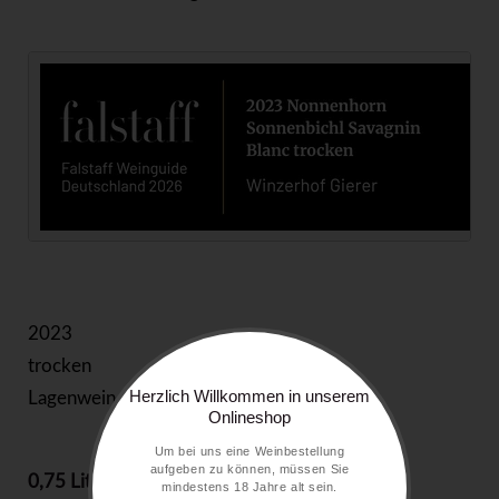
2023
trocken
Herzlich Willkommen in unserem
Lagenwein
Onlineshop
Um bei uns eine Weinbestellung
aufgeben zu können, müssen Sie
0,75 Liter
25,00 €
mindestens 18 Jahre alt sein.