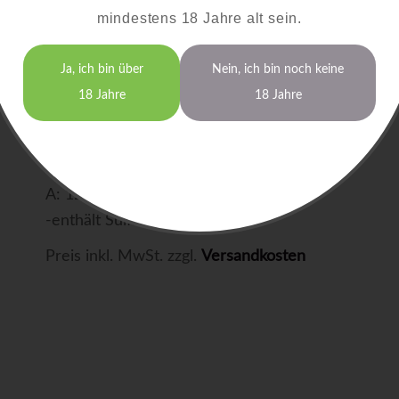
mindestens 18 Jahre alt sein.
trocken
Bayerischer Bodensee
Ja, ich bin über
Nein, ich bin noch keine
0,75 Liter
9,00 €
18 Jahre
18 Jahre
(1,0 Liter = 12,00 €)
A: 12,0% RZ: 4,9 S: 7,8
-enthält Sulfite-
Preis inkl. MwSt. zzgl.
Versandkosten