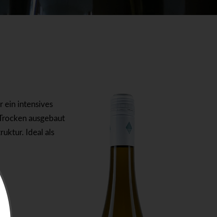
 ein intensives
 Trocken ausgebaut
uktur. Ideal als