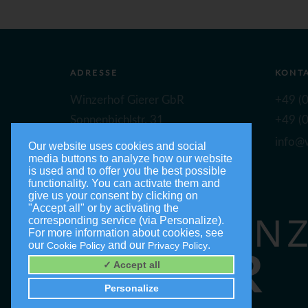
ADRESSE
KONT
Winzerhof Gierer GbR
+49 (0
Sonnenbichlstr. 31
+49 (0
88149 Nonnenhorn
info@w
Our website uses cookies and social
media buttons to analyze how our website
is used and to offer you the best possible
functionality. You can activate them and
give us your consent by clicking on
"Accept all" or by activating the
corresponding service (via Personalize).
For more information about cookies, see
our
and our
.
Cookie Policy
Privacy Policy
✓ Accept all
Personalize