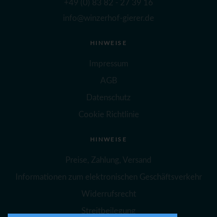
+49 (0) 83 82 - 27 39 16
info@winzerhof-gierer.de
HINWEISE
Impressum
AGB
Datenschutz
Cookie Richtlinie
HINWEISE
Preise, Zahlung, Versand
Informationen zum elektronischen Geschäftsverkehr
Widerrufsrecht
Streitbeilegung