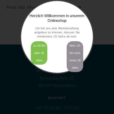
Preis inkl. MwSt. zzgl.
Versandkosten
Herzlich Willkommen in unserem
Onlineshop
Um bei uns eine Weinbestellung
aufgeben zu können, müssen Sie
mindestens 18 Jahre alt sein.
Ja, ich bin
Nein, ich
über 18
bin noch
Jahre
keine 18
ADRESSE
Jahre
Winzerhof Gierer GbR
Sonnenbichlstr. 31
88149 Nonnenhorn
KONTAKT
+49 (0) 83 82 - 8 95 81