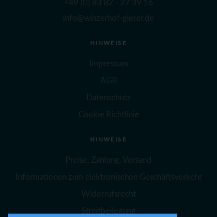
+49 (0) 83 82 - 27 39 16
info@winzerhof-gierer.de
HINWEISE
Impressum
AGB
Datenschutz
Cookie Richtlinie
HINWEISE
Preise, Zahlung, Versand
Informationen zum elektronischen Geschäftsverkehr
Widerrufsrecht
Streitbeilegung