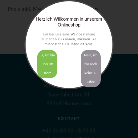
Preis inkl. MwSt. zzgl.
Versandkosten
Herzlich Willkommen in unserem
Onlineshop
Um bei uns eine Weinbestellung
aufgeben zu können, müssen Sie
mindestens 18 Jahre alt sein.
Ja, ich bin
Nein, ich
über 18
bin noch
Jahre
keine 18
ADRESSE
Jahre
Winzerhof Gierer GbR
Sonnenbichlstr. 31
88149 Nonnenhorn
KONTAKT
+49 (0) 83 82 - 8 95 81