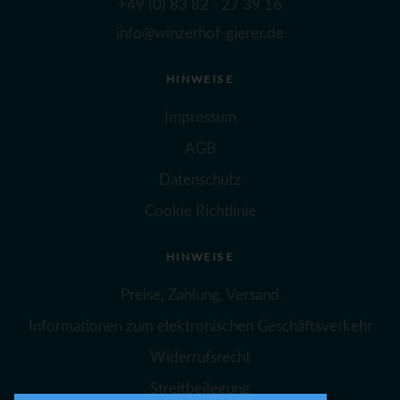
+49 (0) 83 82 - 27 39 16
info@winzerhof-gierer.de
HINWEISE
Impressum
AGB
Datenschutz
Cookie Richtlinie
HINWEISE
Preise, Zahlung, Versand
Informationen zum elektronischen Geschäftsverkehr
Widerrufsrecht
Streitbeilegung