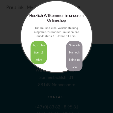
Preis inkl. MwSt. zzgl.
Versandkosten
Herzlich Willkommen in unserem
Onlineshop
Um bei uns eine Weinbestellung
aufgeben zu können, müssen Sie
mindestens 18 Jahre alt sein.
Ja, ich bin
Nein, ich
über 18
bin noch
Jahre
keine 18
ADRESSE
Jahre
Winzerhof Gierer GbR
Sonnenbichlstr. 31
88149 Nonnenhorn
KONTAKT
+49 (0) 83 82 - 8 95 81