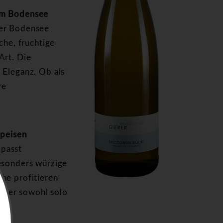
vom Bodensee
her Bodensee
che, fruchtige
Art. Die
 Eleganz. Ob als
re
Speisen
 passt
esonders würzige
he profitieren
, der sowohl solo