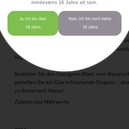
mindestens 18 Jahre alt sein.
Sauvignon Blanc online kaufen – Qualität aus d
Ja, ich bin über
Nein, ich bin noch keine
Die Weinberge am Bayerischen Bodensee bieten
18 Jahre
18 Jahre
Sauvignon Blanc. Das besondere Klima und die m
elegante Struktur und lebendigen Charakter. Dan
traditioneller Vinifikation entsteht ein hochwert
Region in sich trägt.
Bestellen Sie den Sauvignon Blanc vom Bayeris
genießen Sie ein Glas erfrischende Eleganz – di
zu Ihnen nach Hause!
Zutaten und Nährwerte