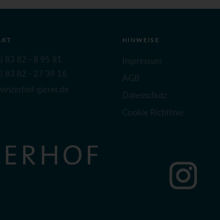
AKT
HINWEISE
) 83 82 - 8 95 81
Impressum
) 83 82 - 27 39 16
AGB
inzerhof-gierer.de
Datenschutz
Cookie Richtlinie