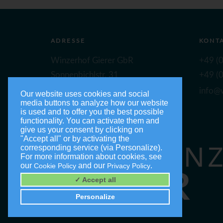
ADRESSE
KONT
Winzerhof Gierer GbR
+49 (0
Sonnenbichlstr. 31
+49 (0
88149 Nonnenhorn
info@w
Our website uses cookies and social
media buttons to analyze how our website
is used and to offer you the best possible
functionality. You can activate them and
give us your consent by clicking on
"Accept all" or by activating the
corresponding service (via Personalize).
For more information about cookies, see
our
and our
.
Cookie Policy
Privacy Policy
✓ Accept all
Personalize