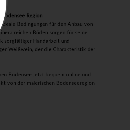
er Bodensee Region
 ideale Bedingungen für den Anbau von
ineralreichen Böden sorgen für seine
k sorgfältiger Handarbeit und
iger Weißwein, der die Charakteristik der
chen Bodensee jetzt bequem online und
rekt von der malerischen Bodenseeregion