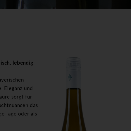
isch, lebendig
ayerischen
e, Eleganz und
äure sorgt für
ruchtnuancen das
e Tage oder als