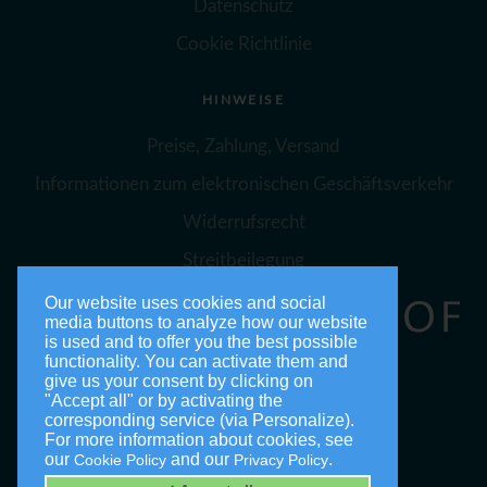
Datenschutz
Cookie Richtlinie
HINWEISE
Preise, Zahlung, Versand
Informationen zum elektronischen Geschäftsverkehr
Widerrufsrecht
Streitbeilegung
Our website uses cookies and social
media buttons to analyze how our website
is used and to offer you the best possible
functionality. You can activate them and
give us your consent by clicking on
"Accept all" or by activating the
corresponding service (via Personalize).
For more information about cookies, see
our
and our
.
Cookie Policy
Privacy Policy