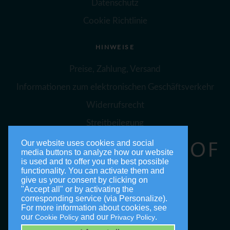
Datenschutz
Cookie Richtlinie
HINWEISE
Preise, Zahlung, Versand
Informationen zum elektronischen Geschäftsverkehr
Widerrufsrecht
Streitbeilegung
Our website uses cookies and social
media buttons to analyze how our website
is used and to offer you the best possible
functionality. You can activate them and
give us your consent by clicking on
"Accept all" or by activating the
corresponding service (via Personalize).
For more information about cookies, see
our
and our
.
Cookie Policy
Privacy Policy