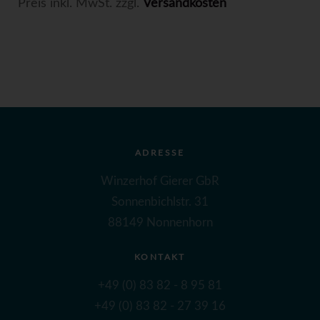
Preis inkl. MwSt. zzgl.
Versandkosten
ADRESSE
Winzerhof Gierer GbR
Sonnenbichlstr. 31
88149 Nonnenhorn
KONTAKT
+49 (0) 83 82 - 8 95 81
+49 (0) 83 82 - 27 39 16