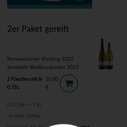
>
2er Paket gereift
2er Paket gereift
Nonnenhorner Riesling 2022
Seehalde Weißburgunder 2022
2 Flaschen mit je
35,00
0,75L
€
(1,0 Liter = 1 €)
-enthält Sulfite-