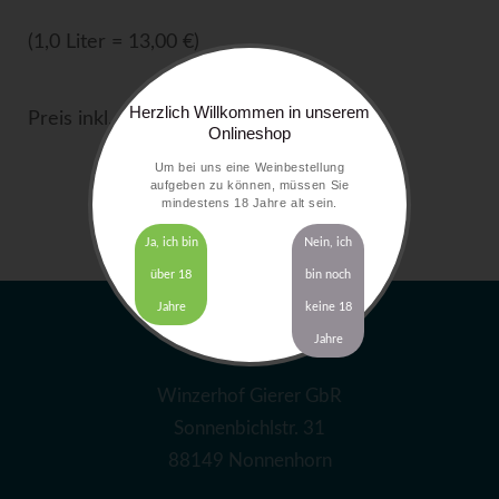
(1,0 Liter = 13,00 €)
Herzlich Willkommen in unserem
Preis inkl. MwSt. zzgl.
Versandkosten
Onlineshop
Um bei uns eine Weinbestellung
aufgeben zu können, müssen Sie
mindestens 18 Jahre alt sein.
Ja, ich bin
Nein, ich
über 18
bin noch
Jahre
keine 18
Jahre
ADRESSE
Winzerhof Gierer GbR
Sonnenbichlstr. 31
88149 Nonnenhorn