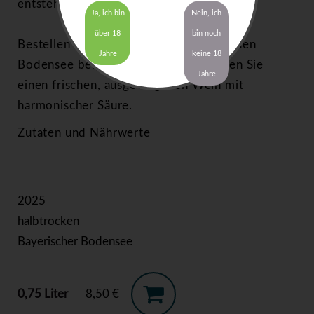
entsteht.
Ja, ich bin
Nein, ich
über 18
bin noch
Bestellen Sie en Rotling vom Bayerischen
Jahre
keine 18
Bodensee bequem online und genießen Sie
Jahre
einen frischen, ausgewogenen Wein mit
harmonischer Säure.
Zutaten und Nährwerte
2025
halbtrocken
Bayerischer Bodensee
0,75 Liter
8,50 €