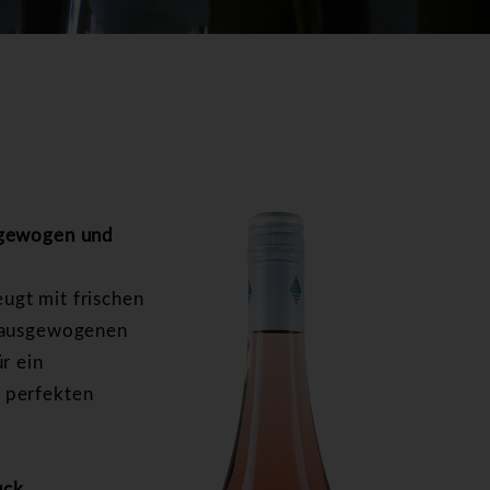
sgewogen und
ugt mit frischen
r ausgewogenen
r ein
 perfekten
uck