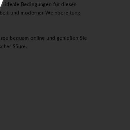
n ideale Bedingungen für diesen
arbeit und moderner Weinbereitung
nsee bequem online und genießen Sie
cher Säure.