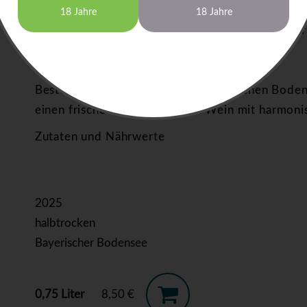
Die Weinberge des Bayerischen Bodensees biete
18 Jahre
18 Jahre
halbtrockenen Wein, der mit sorgfältiger Hand
entsteht.
Bestellen Sie en Rotling vom Bayerischen Bode
einen frischen, ausgewogenen Wein mit harmonis
Zutaten und Nährwerte
2025
halbtrocken
Bayerischer Bodensee
0,75 Liter
8,50 €