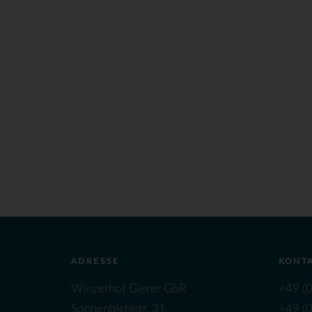
ADRESSE
KONT
Winzerhof Gierer GbR
+49 (0
Sonnenbichlstr. 31
+49 (0