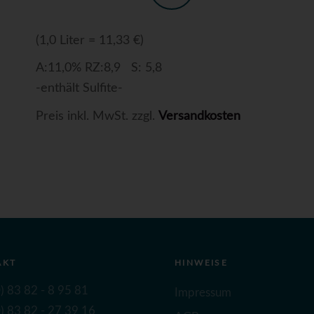
(1,0 Liter = 11,33 €)
A:11,0% RZ:8,9 S: 5,8
-enthält Sulfite-
Preis inkl. MwSt. zzgl.
Versandkosten
AKT
HINWEISE
) 83 82 - 8 95 81
Impressum
) 83 82 - 27 39 16