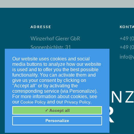
ADRESSE
KONT
Winzerhof Gierer GbR
+49 (0
Sonnenbichlstr. 31
+49 (0
88149 Nonnenhorn
info@w
Our website uses cookies and social
media buttons to analyze how our website
is used and to offer you the best possible
functionality. You can activate them and
give us your consent by clicking on
"Accept all" or by activating the
corresponding service (via Personalize).
For more information about cookies, see
our
and our
.
Cookie Policy
Privacy Policy
✓ Accept all
Personalize