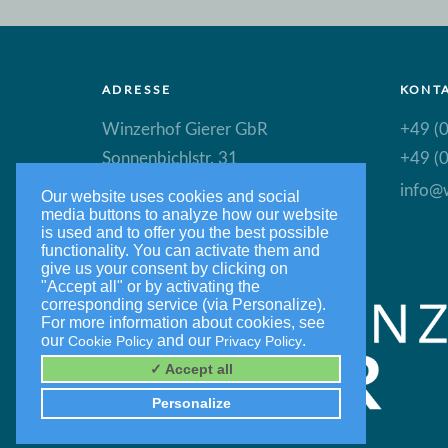
ADRESSE
KONT
Winzerhof Gierer GbR
+49 (0
Sonnenbichlstr. 31
+49 (0
88149 Nonnenhorn
info@w
Our website uses cookies and social
media buttons to analyze how our website
is used and to offer you the best possible
functionality. You can activate them and
give us your consent by clicking on
"Accept all" or by activating the
corresponding service (via Personalize).
For more information about cookies, see
our
and our
.
Cookie Policy
Privacy Policy
✓ Accept all
Personalize