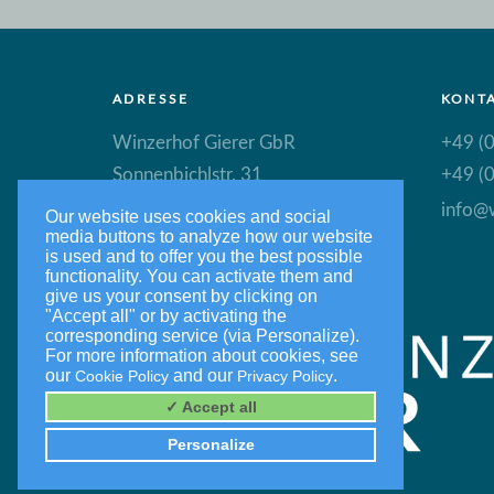
ADRESSE
KONT
Winzerhof Gierer GbR
+49 (0
Sonnenbichlstr. 31
+49 (0
88149 Nonnenhorn
info@w
Our website uses cookies and social
media buttons to analyze how our website
is used and to offer you the best possible
functionality. You can activate them and
give us your consent by clicking on
"Accept all" or by activating the
corresponding service (via Personalize).
For more information about cookies, see
our
and our
.
Cookie Policy
Privacy Policy
✓ Accept all
Personalize