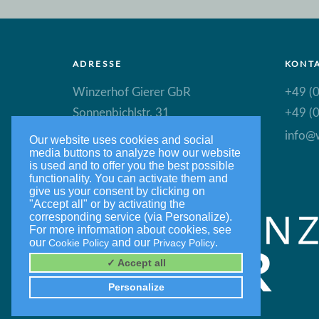
ADRESSE
KONT
Winzerhof Gierer GbR
+49 (0
Sonnenbichlstr. 31
+49 (0
88149 Nonnenhorn
info@w
Our website uses cookies and social
media buttons to analyze how our website
is used and to offer you the best possible
functionality. You can activate them and
give us your consent by clicking on
"Accept all" or by activating the
corresponding service (via Personalize).
For more information about cookies, see
our
and our
.
Cookie Policy
Privacy Policy
✓ Accept all
Personalize