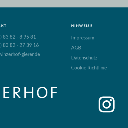
AKT
HINWEISE
) 83 82 - 8 95 81
Impressum
) 83 82 - 27 39 16
AGB
inzerhof-gierer.de
Datenschutz
Cookie Richtlinie