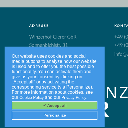
ADRESSE
KONT
Winzerhof Gierer GbR
+49 (0
Sonnenbichlstr. 31
+49 (0
88149 Nonnenhorn
info@w
Our website uses cookies and social
media buttons to analyze how our website
is used and to offer you the best possible
functionality. You can activate them and
give us your consent by clicking on
"Accept all" or by activating the
corresponding service (via Personalize).
For more information about cookies, see
our
and our
.
Cookie Policy
Privacy Policy
✓ Accept all
Personalize